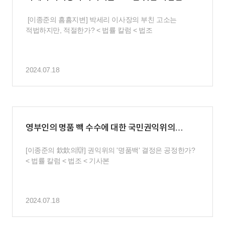
것이기는 하지만 과연 적절한
[이종준의 흠흠지변] 박세리 이사장의 부친 고소는
적법하지만, 적절한가? < 법률 칼럼 < 법조
2024.07.18
영부인의 명품 빽 수수에 대한 국민권익위의
결정은 불공정하다
[이종준의 欽欽의辯] 권익위의 '명품백' 결정은 공정한가?
< 법률 칼럼 < 법조 < 기사본
2024.07.18