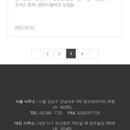
코넥스 ​종목: 광케이블제조 상장일
2021.01.21
3
1
2
4
서울 사무소 :
서울 강남구 강남대로 262 캠코양재타워 10층
(우: 06265)
TEL.
02) 588 - 7723
FAX.
02)3478-7729
대전 사무소 :
대전 서구 둔산중로 78번길 36 청우빌딩 505호
(우: 35240)