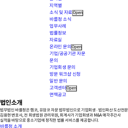
지역별
소식 및 자료
Open
바를정 소식
업무사례
법률정보
자료실
온라인 문의
Open
기업/공공기관 자문
문의
기업회생 문의
방문 워크샵 신청
일반 문의
고객센터
Open
면책공고
법인소개
법무법인 바를정은 캠코, 유암코 자문 법무법인으로 기업회생 · 법인파산 도산전문
김용현 변호사, 전 회생법원 관리위원, 회계사가 기업회생과 M&A 매각주간사
실적을 바탕으로 중소기업에 정직한 법률 서비스를 제공합니다.
바를정 소개