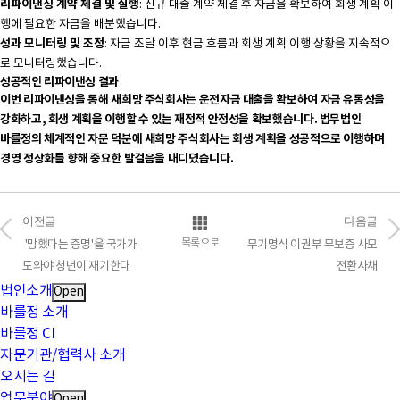
리파이낸싱 계약 체결 및 실행
: 신규 대출 계약 체결 후 자금을 확보하여 회생 계획 이
행에 필요한 자금을 배분했습니다.
성과 모니터링 및 조정
: 자금 조달 이후 현금 흐름과 회생 계획 이행 상황을 지속적으
로 모니터링했습니다.
성공적인 리파이낸싱 결과
이번 리파이낸싱을 통해 새희망 주식회사는 운전자금 대출을 확보하여 자금 유동성을
강화하고, 회생 계획을 이행할 수 있는 재정적 안정성을 확보했습니다. 법무법인
바를정의 체계적인 자문 덕분에 새희망 주식회사는 회생 계획을 성공적으로 이행하며
경영 정상화를 향해 중요한 발걸음을 내디뎠습니다.
이전글
다음글
목록으로
'망했다는 증명'을 국가가
무기명식 이권부 무보증 사모
도와야 청년이 재기한다
전환사채
법인소개
Open
바를정 소개
바를정 CI
자문기관/협력사 소개
오시는 길
업무분야
Open