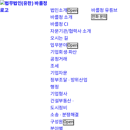
법인소개
바를정 유튜브
Open
전화 문의
바를정 소개
바를정 CI
자문기관/협력사 소개
오시는 길
업무분야
Open
기업회생·파산
공정거래
조세
기업자문
정부조달 · 방위산업
행정
기업형사
건설부동산 ·
도시정비
소송 · 분쟁해결
구성원
Open
분야별