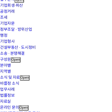
기업회생·파산
공정거래
조세
기업자문
정부조달 · 방위산업
행정
기업형사
건설부동산 · 도시정비
소송 · 분쟁해결
구성원
Open
분야별
지역별
소식 및 자료
Open
바를정 소식
업무사례
법률정보
자료실
온라인 문의
Open