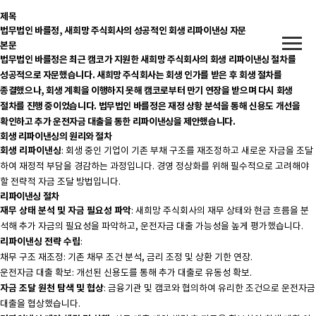
제목
법무법인 바를정, 새희망 주식회사의 성공적인 회생 리파이낸싱 자문
본문
법무법인 바를정은 최근 캠코가 지원한 새희망 주식회사의 회생 리파이낸싱 절차를
성공적으로 자문했습니다. 새희망 주식회사는 회생 인가를 받은 후 회생 절차를
종결했으나, 회생 계획을 이행하지 못해 캠코로부터 만기 연장을 받으며 다시 회생
절차를 진행 중이었습니다. 법무법인 바를정은 재정 상황 분석을 통해 신용도 개선을
확인하고 추가 운전자금 대출을 통한 리파이낸싱을 제안했습니다.
회생 리파이낸싱의 원리와 절차
회생 리파이낸싱
: 회생 중인 기업이 기존 부채 구조를 재조정하고 새로운 자금을 조달
하여 재정적 부담을 경감하는 과정입니다. 경영 정상화를 위해 필수적으로 고려해야
할 전략적 자금 조달 방법입니다.
리파이낸싱 절차
재무 상태 분석 및 자금 필요성 파악
: 새희망 주식회사의 재무 상태와 현금 흐름을 분
석해 추가 자금의 필요성을 파악하고, 운전자금 대출 가능성을 높게 평가했습니다.
리파이낸싱 전략 수립
:
채무 구조 재조정: 기존 채무 조건 분석, 금리 조정 및 상환 기한 연장.
운전자금 대출 확보: 개선된 신용도를 통해 추가 대출로 유동성 확보.
자금 조달 원천 탐색 및 협상
: 금융기관 및 캠코와 협의하여 유리한 조건으로 운전자금
대출을 협상했습니다.